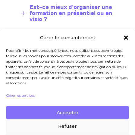
Est-ce mieux d’organiser une
formation en présentiel ou en
L
visio ?
Comment impliquer les
Gérer le consentement
managers durablement dans
L
la démarche de formation ?
Pour offrir les meilleures expériences, nous utilisons des technologies
telles que les cookies pour stocker et/ou accéder aux informations des
appareils. Le fait de consentir à ces technologies nous permettra de
traiter des données telles que le comportement de navigation ou les ID
uniques sur ce site. Le fait de ne pas consentir ou de retirer son
consentement peut avoir un effet négatif sur certaines caractéristiques
et fonctions.
Liens annexes
Gérer les services
Accepter
Mentions légales
Politique de
Refuser
confidentialité