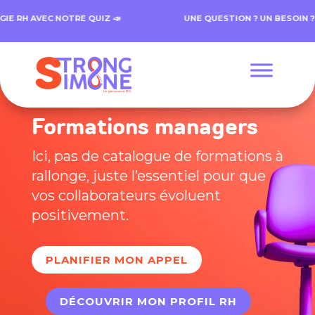
RH AVEC NOTRE QUIZ 📣
UNE QUESTION ? UN BESOIN ? C
Formations managers
Ici, pas de catalogue de formations à
rallonge, juste l’essentiel pour que
vos collaborateurs évoluent
positivement.
PLANIFIER MON APPEL
DÉCOUVRIR MON PROFIL RH