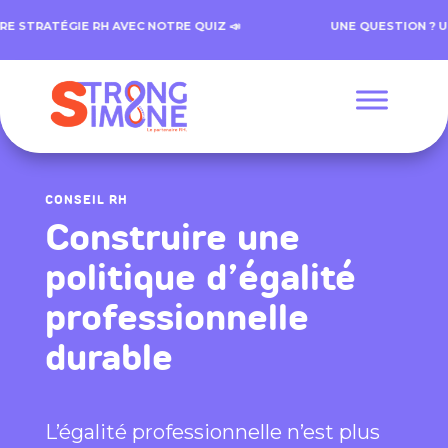
 STRATÉGIE RH AVEC NOTRE QUIZ 📣
UNE QUESTION ? UN
CONSEIL RH
Construire une
politique d’égalité
professionnelle
durable
L’égalité professionnelle n’est plus