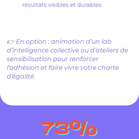
résultats visibles et durables.
👉 En option : animation d’un lab
d’intelligence collective ou d’ateliers de
sensibilisation pour renforcer
l’adhésion et faire vivre votre charte
d’égalité.
73
%