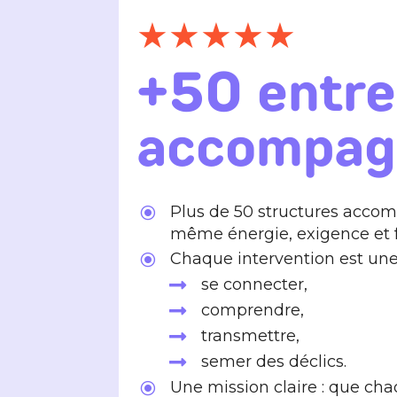
★★★★★
+50 entre
accompag
Plus de 50 structures acco
\
même énergie, exigence et f
Chaque intervention est une
\
se connecter,

comprendre,

transmettre,

semer des déclics.

Une mission claire : que ch
\