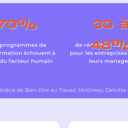
70
%
30 
48
 programmes de
de réduction de t
ormation échouent à
pour les entreprise
 du facteur humain
leurs manage
 Indice de Bien-Etre au Travail, McKinsey, Deloitte 