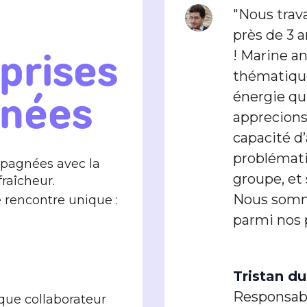
"Nous trav
près de 3 a
prises
! Marine an
thématiqu
nées
énergie qu
apprecions
capacité d
problémati
mpagnées avec la
groupe, et
raîcheur.
Nous somme
 rencontre unique :
parmi nos 
Tristan d
Responsabl
aque collaborateur