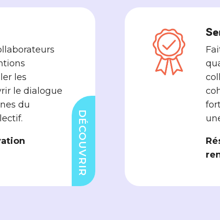
Se
llaborateurs
Fai
ntions
qua
ler les
col
rir le dialogue
coh
ines du
for
DÉCOUVRIR
ctif.
un
vation
Rés
re