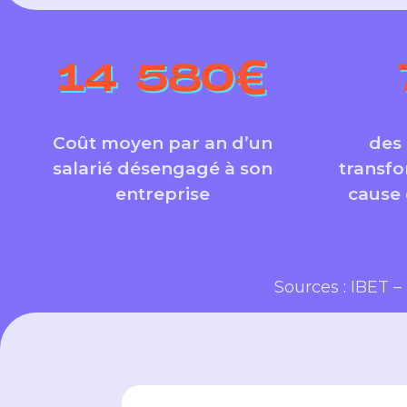
14 580€
Coût moyen par an d’un
des
salarié désengagé à son
transf
entreprise
cause
Sources : IBET –