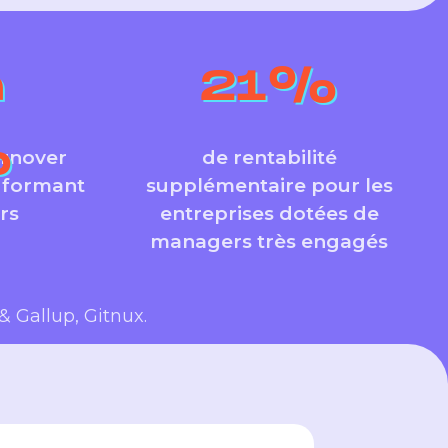
à
21
%
%
urnover
de rentabilité
s formant
supplémentaire pour les
rs
entreprises dotées de
managers très engagés
& Gallup, Gitnux.