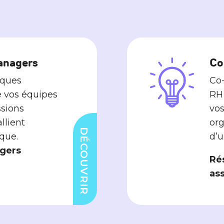
anagers
Co
iques
Co-
 vos équipes
RH 
ssions
vos
allient
org
DÉCOUVRIR
ique.
d’u
agers
Rés
as