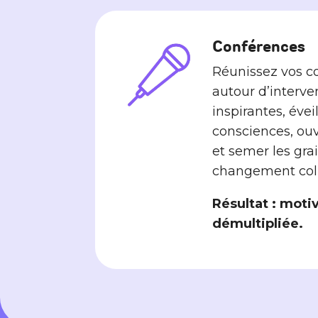
Conférences
Réunissez vos co
autour d’interve
inspirantes, éveil
consciences, ouv
et semer les gra
changement colle
Résultat : moti
démultipliée.