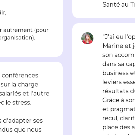
Santé au Tr
ir,
ir autrement (pour
"J'ai eu l'
’organisation).
Marine et
son accomp
dans sa cap
business et
 conférences
leviers ess
 sur la charge
résultats d
lariés et l'autre
Grâce à so
c le stress.
et pragmat
recul, clari
s d'adapter ses
place des 
ndus que nous