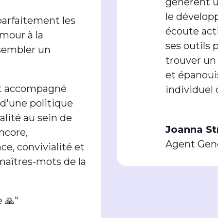
génèrent u
le dévelop
parfaitement les
écoute acti
umour à la
ses outils
ssembler un
trouver un
et épanoui
nt accompagné
individuel 
 d'une politique
alité au sein de
Joanna St
ncore,
Agent Gene
e, convivialité et
 maîtres-mots de la
 🙏"